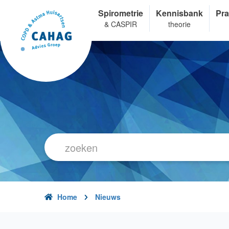
Overslaan
Spirometrie
Kennisbank
Pra
en
& CASPIR
theorie
naar
de
inhoud
gaan
Home
Nieuws