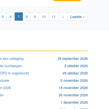
ina
Pagina
5
Pagina
6
Huidige
7
Pagina
8
Pagina
9
Pagina
10
Pagina
11
Volgende
››
Laatste
Laatste »
pagina
pagina
pagina
n een uitdaging
29 september 2026
p de luchtwegen
5 oktober 2026
OPD in vogelvlucht
29 oktober 2026
clusie
5 november 2026
er 2026
18 november 2026
pen
26 november 2026
1 december 2026