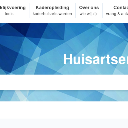
ktijkvoering
Kaderopleiding
Over ons
Conta
tools
kaderhuisarts worden
wie wij zijn
vraag & ant
Huisartse