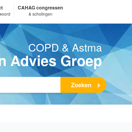
ct
CAHAG congressen
woord
& scholingen
COPD & Astma
n Advies Groep
Zoeken