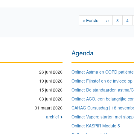
Eerste
« Eerste
Vorige
‹‹
Pagina
3
Pag
4
pagina
pagina
Agenda
26 juni 2026
Online: Astma en COPD patiënte
19 juni 2026
Online: Fijnstof en de invloed o
15 juni 2026
Online: De standaarden astma/C
03 juni 2026
Online: ACO, een belangrijke con
31 maart 2026
CAHAG Cursusdag | 18 novemb
archief
Online: Vapen: starten met stop
Online: KASPIR Module 5