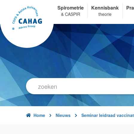
Overslaan
Spirometrie
Kennisbank
Pra
en
& CASPIR
theorie
naar
de
inhoud
gaan
Home
Nieuws
Seminar leidraad vaccina