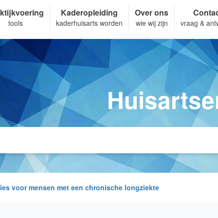
ktijkvoering
Kaderopleiding
Over ons
Conta
tools
kaderhuisarts worden
wie wij zijn
vraag & ant
Huisartse
ties voor mensen met een chronische longziekte