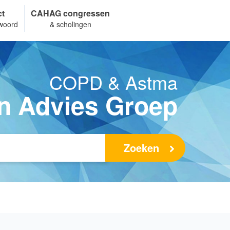
ct
CAHAG congressen
woord
& scholingen
COPD & Astma
n Advies Groep
Zoeken